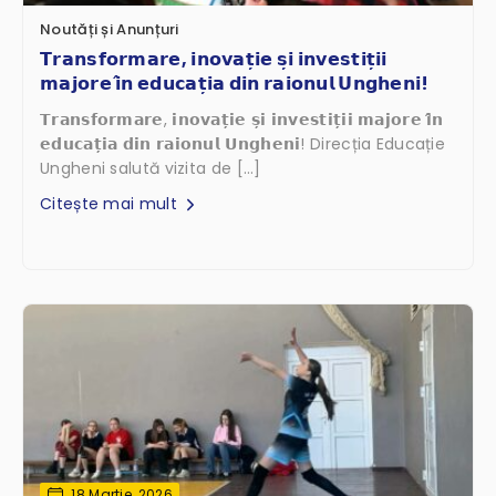
Noutăți și Anunțuri
𝗧𝗿𝗮𝗻𝘀𝗳𝗼𝗿𝗺𝗮𝗿𝗲, 𝗶𝗻𝗼𝘃𝗮𝘁̦𝗶𝗲 𝘀̦𝗶 𝗶𝗻𝘃𝗲𝘀𝘁𝗶𝘁̦𝗶𝗶
𝗺𝗮𝗷𝗼𝗿𝗲 𝗶̂𝗻 𝗲𝗱𝘂𝗰𝗮𝘁̦𝗶𝗮 𝗱𝗶𝗻 𝗿𝗮𝗶𝗼𝗻𝘂𝗹 𝗨𝗻𝗴𝗵𝗲𝗻𝗶!
𝗧𝗿𝗮𝗻𝘀𝗳𝗼𝗿𝗺𝗮𝗿𝗲, 𝗶𝗻𝗼𝘃𝗮𝘁̦𝗶𝗲 𝘀̦𝗶 𝗶𝗻𝘃𝗲𝘀𝘁𝗶𝘁̦𝗶𝗶 𝗺𝗮𝗷𝗼𝗿𝗲 𝗶̂𝗻
𝗲𝗱𝘂𝗰𝗮𝘁̦𝗶𝗮 𝗱𝗶𝗻 𝗿𝗮𝗶𝗼𝗻𝘂𝗹 𝗨𝗻𝗴𝗵𝗲𝗻𝗶! Direcția Educație
Ungheni salută vizita de […]
Citește mai mult
18 Martie, 2026