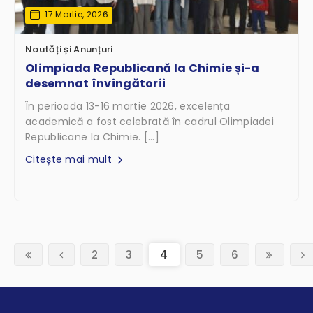
17 Martie, 2026
Noutăți și Anunțuri
Olimpiada Republicană la Chimie și-a
desemnat învingătorii
În perioada 13-16 martie 2026, excelența
academică a fost celebrată în cadrul Olimpiadei
Republicane la Chimie. […]
Citește mai mult
(current)
2
3
4
5
6