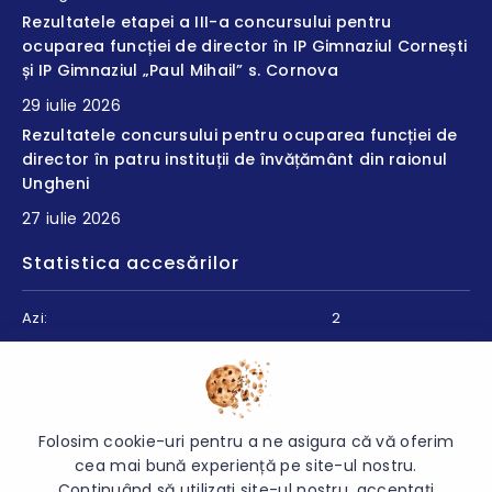
Rezultatele etapei a III-a concursului pentru
ocuparea funcției de director în IP Gimnaziul Cornești
și IP Gimnaziul „Paul Mihail” s. Cornova
29 iulie 2026
Rezultatele concursului pentru ocuparea funcției de
director în patru instituții de învățământ din raionul
Ungheni
27 iulie 2026
Statistica accesărilor
Azi:
2
Săptămâna curentă:
218
Luna curentă:
241
Anul curent:
9028
Folosim cookie-uri pentru a ne asigura că vă oferim
cea mai bună experiență pe site-ul nostru.
Continuând să utilizați site-ul nostru, acceptați