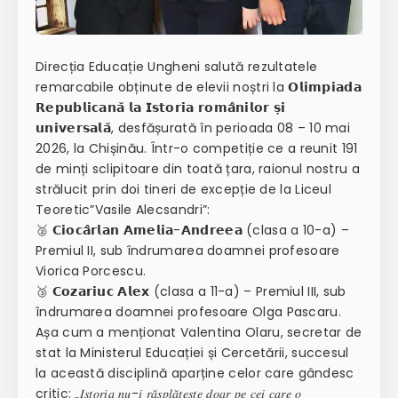
Direcția Educație Ungheni salută rezultatele
remarcabile obținute de elevii noștri la 𝗢𝗹𝗶𝗺𝗽𝗶𝗮𝗱𝗮
𝗥𝗲𝗽𝘂𝗯𝗹𝗶𝗰𝗮𝗻𝗮̆ 𝗹𝗮 𝗜𝘀𝘁𝗼𝗿𝗶𝗮 𝗿𝗼𝗺𝗮̂𝗻𝗶𝗹𝗼𝗿 𝘀̦𝗶
𝘂𝗻𝗶𝘃𝗲𝗿𝘀𝗮𝗹𝗮̆, desfășurată în perioada 08 – 10 mai
2026, la Chișinău. Într-o competiție ce a reunit 191
de minți sclipitoare din toată țara, raionul nostru a
strălucit prin doi tineri de excepție de la Liceul
Teoretic”Vasile Alecsandri”:
🥈 𝗖𝗶𝗼𝗰𝗮̂𝗿𝗹𝗮𝗻 𝗔𝗺𝗲𝗹𝗶𝗮-𝗔𝗻𝗱𝗿𝗲𝗲𝗮 (clasa a 10-a) –
Premiul II, sub îndrumarea doamnei profesoare
Viorica Porcescu.
🥉 𝗖𝗼𝘇𝗮𝗿𝗶𝘂𝗰 𝗔𝗹𝗲𝘅 (clasa a 11-a) – Premiul III, sub
îndrumarea doamnei profesoare Olga Pascaru.
Așa cum a menționat Valentina Olaru, secretar de
stat la Ministerul Educației și Cercetării, succesul
la această disciplină aparține celor care gândesc
critic: „𝐼𝑠𝑡𝑜𝑟𝑖𝑎 𝑛𝑢-𝑖 𝑟𝑎̆𝑠𝑝𝑙𝑎̆𝑡𝑒𝑠̦𝑡𝑒 𝑑𝑜𝑎𝑟 𝑝𝑒 𝑐𝑒𝑖 𝑐𝑎𝑟𝑒 𝑜