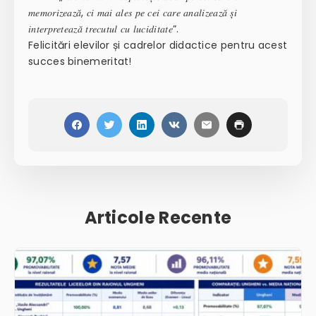
𝑚𝑒𝑚𝑜𝑟𝑖𝑧𝑒𝑎𝑧𝑎̆, 𝑐𝑖 𝑚𝑎𝑖 𝑎𝑙𝑒𝑠 𝑝𝑒 𝑐𝑒𝑖 𝑐𝑎𝑟𝑒 𝑎𝑛𝑎𝑙𝑖𝑧𝑒𝑎𝑧𝑎̆ 𝑠̦𝑖
𝑖𝑛𝑡𝑒𝑟𝑝𝑟𝑒𝑡𝑒𝑎𝑧𝑎̆ 𝑡𝑟𝑒𝑐𝑢𝑡𝑢𝑙 𝑐𝑢 𝑙𝑢𝑐𝑖𝑑𝑖𝑡𝑎𝑡𝑒”.
Felicitări elevilor și cadrelor didactice pentru acest
succes binemeritat!
Articole Recente