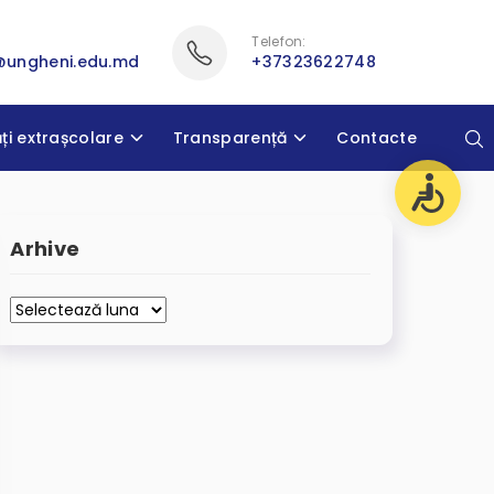
Telefon:
@ungheni.edu.md
+37323622748
ăți extrașcolare
Transparență
Contacte
Arhive
Arhive