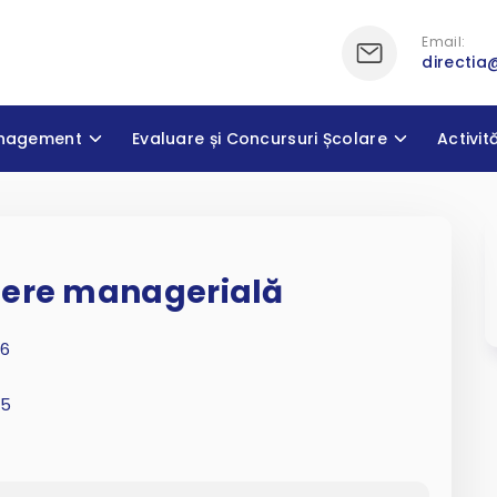
Email:
directia
nagement
Evaluare și Concursuri Școlare
Activit
dere managerială
26
25