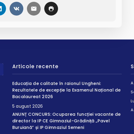
Articole recente
S
A
Educația de calitate în raionul Ungheni:
Rezultatele de excepție la Examenul Național de
S
Bacalaureat 2026
L
5 august 2026
A
ANUNȚ CONCURS: Ocuparea funcției vacante de
director la IP CE Gimnaziul-Grădiniță „Pavel
Buruiană” și IP Gimnaziul Semeni