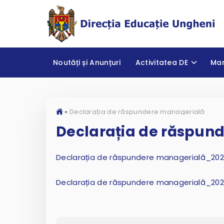
Noutăți și Anunțuri
Activitatea DE
Ma
»
Declarația de răspundere managerială
Declarația de răspun
Declarația de răspundere managerială_20
Declarația de răspundere managerială_20