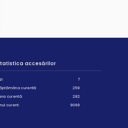
tatistica accesărilor
zi:
7
ăptămâna curentă:
259
una curentă:
282
nul curent:
9069