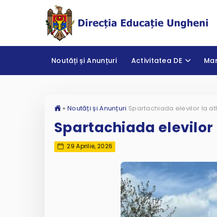
Noutăți și Anunțuri
Activitatea DE
Ma
»
Noutăți și Anunțuri
Spartachiada elevilor la at
Spartachiada elevilor 
29 Aprilie, 2026