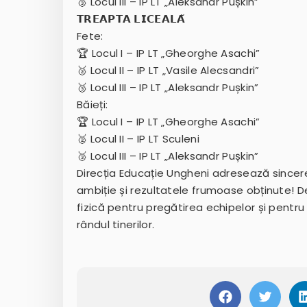
🥉 Locul III – IP LT „Aleksandr Pușkin”
𝗧𝗥𝗘𝗔𝗣𝗧𝗔 𝗟𝗜𝗖𝗘𝗔𝗟𝗔̆
Fete:
🏆 Locul I – IP LT „Gheorghe Asachi”
🥈 Locul II – IP LT „Vasile Alecsandri”
🥉 Locul III – IP LT „Aleksandr Pușkin”
Băieți:
🏆 Locul I – IP LT „Gheorghe Asachi”
🥈 Locul II – IP LT Sculeni
🥉 Locul III – IP LT „Aleksandr Pușkin”
Direcția Educație Ungheni adresează sincere f
ambiție și rezultatele frumoase obținute!
fizică pentru pregătirea echipelor și pentr
rândul tinerilor.