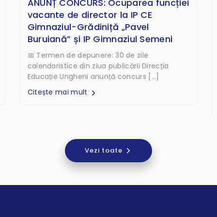
ANUNȚ CONCURS: Ocuparea funcției
vacante de director la IP CE
Gimnaziul-Grădiniță „Pavel
Buruiană” și IP Gimnaziul Semeni
📅 Termen de depunere: 30 de zile
calendaristice din ziua publicării Direcția
Educație Ungheni anunță concurs […]
Citește mai mult
Vezi toate