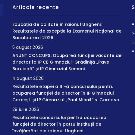
Articole recente
S
A
Educația de calitate în raionul Ungheni:
Rezultatele de excepție la Examenul Național de
S
Bacalaureat 2026
L
5 august 2026
A
ANUNȚ CONCURS: Ocuparea funcției vacante de
director la IP CE Gimnaziul-Grădiniță „Pavel
Buruiană” și IP Gimnaziul Semeni
4 august 2026
Rezultatele etapei a III-a concursului pentru
ocuparea funcției de director în IP Gimnaziul
Cornești și IP Gimnaziul „Paul Mihail” s. Cornova
29 iulie 2026
Rezultatele concursului pentru ocuparea
funcției de director în patru instituții de
învățământ din raionul Ungheni