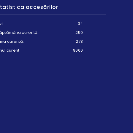
tatistica accesărilor
zi:
34
ăptămâna curentă:
250
una curentă:
273
nul curent:
9060