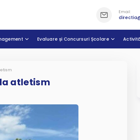
Email:
directia
nagement
Evaluare și Concursuri Școlare
Activit
letism
la atletism