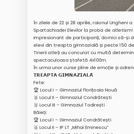
În zilele de 22 și 28 aprilie, raionul Ungheni a
Spartachiadei Elevilor la proba de atletism
impresionant de participanți, dornici să-și
elevi din treapta gimnazială și peste 150 de 
Tinerii atleți au concurat cu multă determi
spectaculoasa ștafetă 4x100m.
În urma unor curse pline de emoție și adren
𝗧𝗥𝗘𝗔𝗣𝗧𝗔 𝗚𝗜𝗠𝗡𝗔𝗭𝗜𝗔𝗟𝗔̆
Fete:
🏆 Locul I – Gimnaziul Florițoaia Nouă
🥈 Locul II – Gimnaziul Condrătești
🥉 Locul III – Gimnaziul Todirești
Băieți:
🏆 Locul I – Gimnaziul Condrătești
🥈 Locul II – IP LT „Mihai Eminescu”