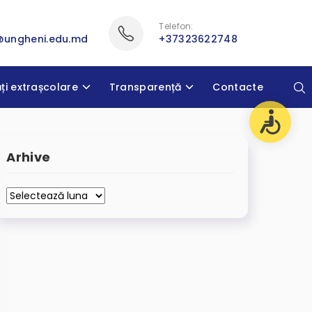
Telefon:
@ungheni.edu.md
+37323622748
ăți extrașcolare
Transparență
Contacte
Arhive
Arhive