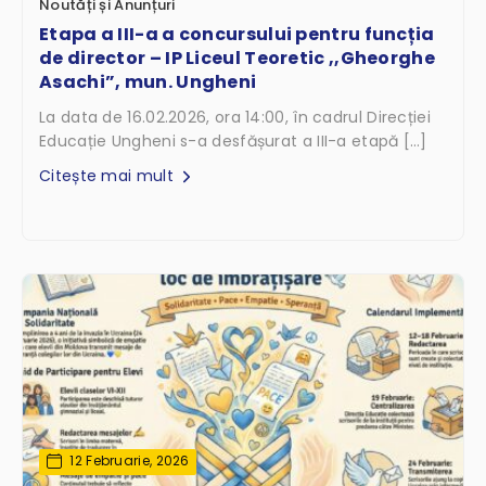
Noutăți și Anunțuri
Etapa a III-a a concursului pentru funcția
de director – IP Liceul Teoretic ,,Gheorghe
Asachi”, mun. Ungheni
La data de 16.02.2026, ora 14:00, în cadrul Direcției
Educație Ungheni s-a desfășurat a III-a etapă […]
Citește mai mult
12 Februarie, 2026