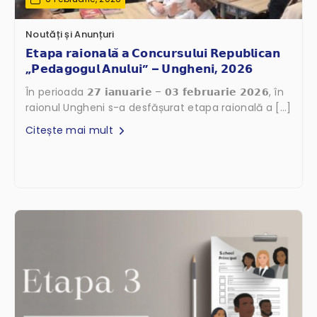
Noutăți și Anunțuri
𝗘𝘁𝗮𝗽𝗮 𝗿𝗮𝗶𝗼𝗻𝗮𝗹𝗮̆ 𝗮 𝗖𝗼𝗻𝗰𝘂𝗿𝘀𝘂𝗹𝘂𝗶 𝗥𝗲𝗽𝘂𝗯𝗹𝗶𝗰𝗮𝗻
„𝗣𝗲𝗱𝗮𝗴𝗼𝗴𝘂𝗹 𝗔𝗻𝘂𝗹𝘂𝗶” – 𝗨𝗻𝗴𝗵𝗲𝗻𝗶, 𝟮𝟬𝟮𝟲
În perioada 𝟮𝟳 𝗶𝗮𝗻𝘂𝗮𝗿𝗶𝗲 – 𝟬𝟯 𝗳𝗲𝗯𝗿𝘂𝗮𝗿𝗶𝗲 𝟮𝟬𝟮𝟲, în
raionul Ungheni s-a desfășurat etapa raională a […]
Citește mai mult