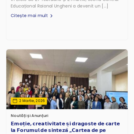
Educațional Raional Ungheni a devenit un […]
Citește mai mult
2 Martie, 2026
Noutăți și Anunțuri
𝗘𝗺𝗼𝘁̦𝗶𝗲, 𝗰𝗿𝗲𝗮𝘁𝗶𝘃𝗶𝘁𝗮𝘁𝗲 𝘀̦𝗶 𝗱𝗿𝗮𝗴𝗼𝘀𝘁𝗲 𝗱𝗲 𝗰𝗮𝗿𝘁𝗲
𝗹𝗮 𝗙𝗼𝗿𝘂𝗺𝘂𝗹 𝗱𝗲 𝘀𝗶𝗻𝘁𝗲𝘇𝗮̆ „𝗖𝗮𝗿𝘁𝗲𝗮 𝗱𝗲 𝗽𝗲