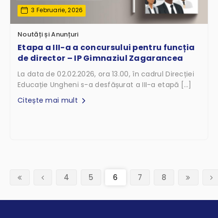
3 Februarie, 2026
Noutăți și Anunțuri
Etapa a III-a a concursului pentru funcția
de director – IP Gimnaziul Zagarancea
La data de 02.02.2026, ora 13.00, în cadrul Direcției
Educație Ungheni s-a desfășurat a III-a etapă […]
Citește mai mult
(current)
4
5
6
7
8