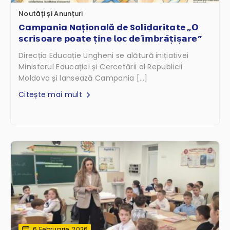
Noutăți și Anunțuri
Campania Națională de Solidaritate „𝗢
𝘀𝗰𝗿𝗶𝘀𝗼𝗮𝗿𝗲 𝗽𝗼𝗮𝘁𝗲 𝘁̦𝗶𝗻𝗲 𝗹𝗼𝗰 𝗱𝗲 𝗶̂𝗺𝗯𝗿𝗮̆𝘁̦𝗶𝘀̦𝗮𝗿𝗲”
Direcția Educație Ungheni se alătură inițiativei
Ministerul Educației și Cercetării al Republicii
Moldova și lansează Campania […]
Citește mai mult
6 Februarie, 2026