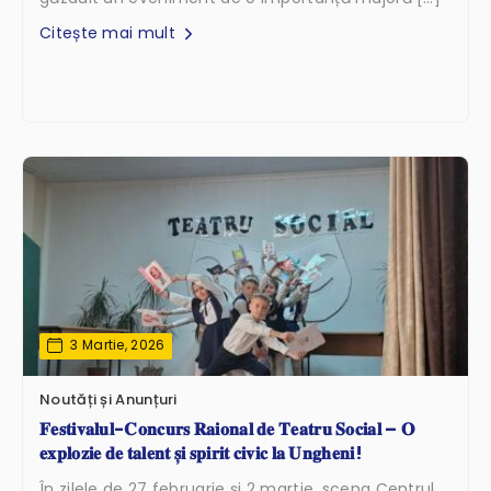
Citește mai mult
3 Martie, 2026
Noutăți și Anunțuri
𝐅𝐞𝐬𝐭𝐢𝐯𝐚𝐥𝐮𝐥-𝐂𝐨𝐧𝐜𝐮𝐫𝐬 𝐑𝐚𝐢𝐨𝐧𝐚𝐥 𝐝𝐞 𝐓𝐞𝐚𝐭𝐫𝐮 𝐒𝐨𝐜𝐢𝐚𝐥 – 𝐎
𝐞𝐱𝐩𝐥𝐨𝐳𝐢𝐞 𝐝𝐞 𝐭𝐚𝐥𝐞𝐧𝐭 𝐬̦𝐢 𝐬𝐩𝐢𝐫𝐢𝐭 𝐜𝐢𝐯𝐢𝐜 𝐥𝐚 𝐔𝐧𝐠𝐡𝐞𝐧𝐢!
În zilele de 27 februarie și 2 martie, scena Centrul