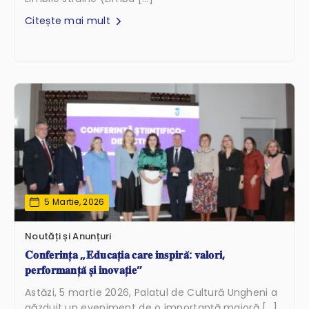
Citește mai mult
5 Martie, 2026
Noutăți și Anunțuri
𝐂𝐨𝐧𝐟𝐞𝐫𝐢𝐧𝐭̦𝐚 „𝐄𝐝𝐮𝐜𝐚𝐭̦𝐢𝐚 𝐜𝐚𝐫𝐞 𝐢𝐧𝐬𝐩𝐢𝐫𝐚̆: 𝐯𝐚𝐥𝐨𝐫𝐢,
𝐩𝐞𝐫𝐟𝐨𝐫𝐦𝐚𝐧𝐭̦𝐚̆ 𝐬̦𝐢 𝐢𝐧𝐨𝐯𝐚𝐭̦𝐢𝐞”
Astăzi, 5 martie 2026, Palatul de Cultură Ungheni a
găzduit un eveniment de o importanță majoră […]