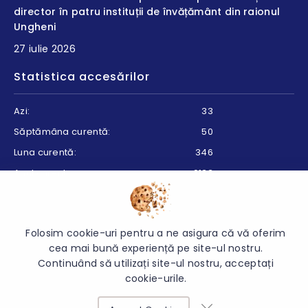
director în patru instituții de învățământ din raionul
Ungheni
27 iulie 2026
Statistica accesărilor
Azi:
33
Săptămâna curentă:
50
Luna curentă:
346
Anul curent:
9133
Folosim cookie-uri pentru a ne asigura că vă oferim
© 2026 Direcția Educație Ungheni - Toate drepturile rezervate.
cea mai bună experiență pe site-ul nostru.
Continuând să utilizați site-ul nostru, acceptați
cookie-urile.