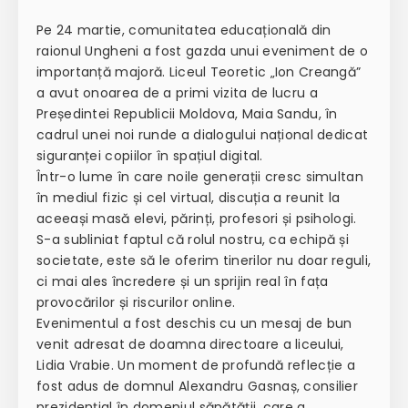
Pe 24 martie, comunitatea educațională din
raionul Ungheni a fost gazda unui eveniment de o
importanță majoră. Liceul Teoretic „Ion Creangă”
a avut onoarea de a primi vizita de lucru a
Președintei Republicii Moldova, Maia Sandu, în
cadrul unei noi runde a dialogului național dedicat
siguranței copiilor în spațiul digital.
Într-o lume în care noile generații cresc simultan
în mediul fizic și cel virtual, discuția a reunit la
aceeași masă elevi, părinți, profesori și psihologi.
S-a subliniat faptul că rolul nostru, ca echipă și
societate, este să le oferim tinerilor nu doar reguli,
ci mai ales încredere și un sprijin real în fața
provocărilor și riscurilor online.
Evenimentul a fost deschis cu un mesaj de bun
venit adresat de doamna directoare a liceului,
Lidia Vrabie. Un moment de profundă reflecție a
fost adus de domnul Alexandru Gasnaș, consilier
prezidențial în domeniul sănătății, care a