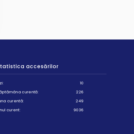
tatistica accesărilor
zi:
10
ăptămâna curentă:
226
una curentă:
249
nul curent:
9036