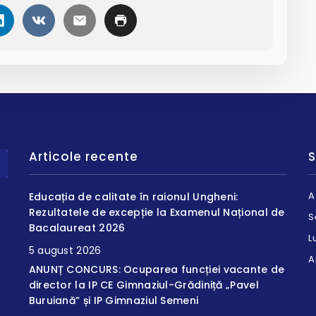
Articole recente
S
A
Educația de calitate în raionul Ungheni:
Rezultatele de excepție la Examenul Național de
S
Bacalaureat 2026
L
5 august 2026
A
ANUNȚ CONCURS: Ocuparea funcției vacante de
director la IP CE Gimnaziul-Grădiniță „Pavel
Buruiană” și IP Gimnaziul Semeni