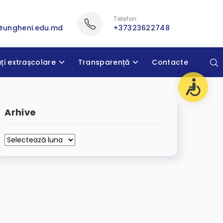
Telefon:
@ungheni.edu.md
+37323622748
ăți extrașcolare
Transparență
Contacte
Arhive
Arhive