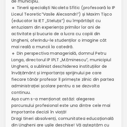
de municipiu.
🔹 Tinerii specialiști Nicoleta Sfitic (profesoară la IP
Liceul Teoretic”Vasile Alecsandri”) și Maxim Tișco
(educator la IET „Steluța”) au împărtășit cu
entuziasm din experiența primilor lor ani de
activitate și bucuria de a lucra cu copiii din
Ungheni, oferindu-le studenților o imagine cât
mai reală a muncii la catedră.
🔹 Din perspectiva managerială, domnul Petru
Langa, directorul IP IPLT „M.Eminescu”, municipiul
Ungheni, a subliniat deschiderea instituțiilor de
învățământ și importanța sprijinului pe care
fiecare tânăr profesor îl primește zilnic din partea
administrației școlare pentru a se dezvolta
continuu.
Așa cum s-a menționat astăzi: alegerea
parcursului profesional este una dintre cele mai
importante decizii în viață!
Dragi tineri absolvenți, comunitatea educațională
din Ungheni are ușile deschise! Vă așteptăm cu