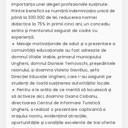
importanța unei alegeri profesionale susținute.
Printre beneficii se numără indemnizația unică de
până la 300.000 de lei, reducerea normei
didactice la 75% în primii cinci ani, un concediu
extins și mentoratul asigurat de cadre cu
experiență.
🔹 Mesaje motivaționale de salut și o prezentare a
comunității educaționale au fost adresate de
domnul Vitalie Vrabie, primarul municipiului
Ungheni, domnul Dionisie Ternovschi, președintele
raionului, și doamna Violeta Gavriliuc, șefa
Direcției Educație Ungheni, care i-au asigurat pe
studenți de toată susținerea autorităților locale.
🔹 Pentru a le arăta de ce merită să locuiască și
să activeze aici, doamna Oxana Ciobanu,
directoarea Centrul de Informare Turistică
Ungheni, a realizat o prezentare captivantă a
orașului nostru, evidențiind atracțiile,
oportunitățile și condițiile excelente de trai oferite