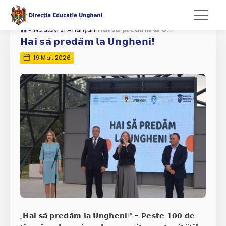
»
Noutăți și Anunțuri
𝗛𝗮𝗶 𝘀𝗮̆ 𝗽𝗿𝗲𝗱𝗮̆𝗺 𝗹𝗮 𝗨𝗻𝗴𝗵𝗲𝗻𝗶!
𝗛𝗮𝗶 𝘀𝗮̆ 𝗽𝗿𝗲𝗱𝗮̆𝗺 𝗹𝗮 𝗨𝗻𝗴𝗵𝗲𝗻𝗶!
19 Mai, 2026
„𝗛𝗮𝗶 𝘀𝗮̆ 𝗽𝗿𝗲𝗱𝗮̆𝗺 𝗹𝗮 𝗨𝗻𝗴𝗵𝗲𝗻𝗶!” – 𝗣𝗲𝘀𝘁𝗲 𝟭𝟬𝟬 𝗱𝗲