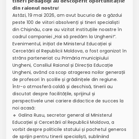
𝘁𝗶𝗻𝗲𝗿𝗶 𝗽𝗲𝗱𝗮𝗴𝗼𝗴𝗶 𝗮𝘂 𝗱𝗲𝘀𝗰𝗼𝗽𝗲𝗿𝗶𝘁 𝗼𝗽𝗼𝗿𝘁𝘂𝗻𝗶𝘁𝗮̆𝘁̦𝗶𝗹𝗲
𝗱𝗶𝗻 𝗿𝗮𝗶𝗼𝗻𝘂𝗹 𝗻𝗼𝘀𝘁𝗿𝘂!
Astăzi, 19 mai 2026, am avut bucuria de a găzdui
peste 100 de viitori absolvenți și tineri specialiști
din Chișinău, care au vizitat instituțiile noastre în
cadrul campaniei „Hai să predăm la Ungheni!”.
Evenimentul, inițiat de Ministerul Educației și
Cercetării al Republicii Moldova, a fost organizat în
strâns parteneriat cu Primăria municipiului
Ungheni, Consiliul Raional și Direcția Educație
Ungheni, având ca scop atragerea noilor generații
de profesori în școlile și grădinițele din regiune.
Într-o atmosferă caldă și deschisă, tinerii au
discutat despre facilitățile, sprijinul și
perspectivele unei cariere didactice de succes la
noi acasă:
🔹 Galina Rusu, secretar general al Ministerul
Educației și Cercetării al Republicii Moldova, a
vorbit despre politicile statului și pachetul generos
de sprijin pentru tinerii specialiști, subliniind