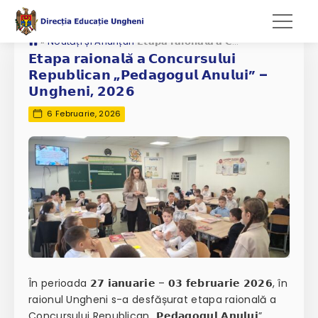
»
Noutăți și Anunțuri
𝗘𝘁𝗮𝗽𝗮 𝗿𝗮𝗶𝗼𝗻𝗮𝗹𝗮̆ 𝗮 𝗖𝗼𝗻𝗰𝘂𝗿𝘀𝘂𝗹𝘂𝗶 𝗥𝗲𝗽𝘂𝗯𝗹𝗶𝗰𝗮𝗻 „𝗣𝗲𝗱𝗮𝗴𝗼𝗴𝘂𝗹 𝗔𝗻𝘂𝗹𝘂𝗶” – 𝗨𝗻𝗴𝗵𝗲𝗻𝗶, 𝟮𝟬𝟮𝟲
𝗘𝘁𝗮𝗽𝗮 𝗿𝗮𝗶𝗼𝗻𝗮𝗹𝗮̆ 𝗮 𝗖𝗼𝗻𝗰𝘂𝗿𝘀𝘂𝗹𝘂𝗶
𝗥𝗲𝗽𝘂𝗯𝗹𝗶𝗰𝗮𝗻 „𝗣𝗲𝗱𝗮𝗴𝗼𝗴𝘂𝗹 𝗔𝗻𝘂𝗹𝘂𝗶” –
𝗨𝗻𝗴𝗵𝗲𝗻𝗶, 𝟮𝟬𝟮𝟲
6 Februarie, 2026
În perioada 𝟮𝟳 𝗶𝗮𝗻𝘂𝗮𝗿𝗶𝗲 – 𝟬𝟯 𝗳𝗲𝗯𝗿𝘂𝗮𝗿𝗶𝗲 𝟮𝟬𝟮𝟲, în
raionul Ungheni s-a desfășurat etapa raională a
Concursului Republican „𝗣𝗲𝗱𝗮𝗴𝗼𝗴𝘂𝗹 𝗔𝗻𝘂𝗹𝘂𝗶”,