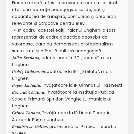
Fiecare etapă a fost o provocare care a solicitat
atât competențe pedagogice solide, cât și
capacitatea de a inspira, comunica și crea lecții
relevante și atractive pentru elevi.
📌 În cadrul acestei ediții, raionul Ungheni a fost
reprezentat de cadre didactice deosebit de
valoroase, care au demonstrat profesionalism,
seriozitate și o înaltă cultură pedagogică:
𝑱𝒂𝒍𝒃𝒖 𝑺𝒗𝒆𝒕𝒍𝒂𝒏𝒂, educatoare la IET „Licurici”, mun.
Ungheni
𝑼𝒛𝒅𝒓𝒊𝒔̦ 𝑻𝒂𝒕𝒊𝒂𝒏𝒂, educatoare la IET „Steluța”, mun.
Ungheni
𝑷𝒐𝒑𝒐𝒗 𝑳𝒖𝒅𝒎𝒊𝒍𝒂, învățătoare la IP Gimnaziul Frăsinești
𝑩𝒖𝒏𝒄𝒊𝒖𝒄 𝑪𝒂̆𝒕𝒂̆𝒍𝒊𝒏𝒂, învățătoare la Instituția Publică
Școala Primară,,Spiridon Vangheli „, municipiul
Ungheni
𝑮𝒓𝒊𝒏𝒆𝒂 𝑻𝒂𝒕𝒊𝒂𝒏𝒂, învățătoare la IP Liceul Teoretic
Alexandr Pușkin Ungheni
𝑩𝒐𝒊𝒎𝒊𝒔𝒕𝒓𝒊u𝒄 𝑮𝒂𝒍𝒊𝒏𝒂, profesoară la IP Liceul Teoretic
Sculeni