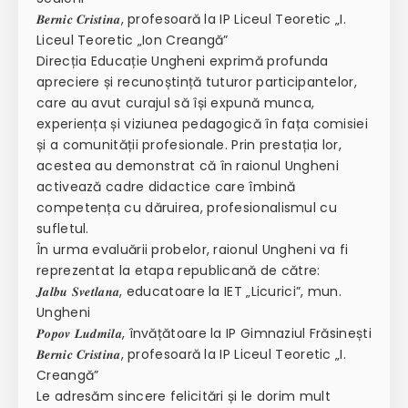
𝑩𝒆𝒓𝒏𝒊𝒄 𝑪𝒓𝒊𝒔𝒕𝒊𝒏𝒂, profesoară la IP Liceul Teoretic „I.
Liceul Teoretic „Ion Creangă”
Direcția Educație Ungheni exprimă profunda
apreciere și recunoștință tuturor participantelor,
care au avut curajul să își expună munca,
experiența și viziunea pedagogică în fața comisiei
și a comunității profesionale. Prin prestația lor,
acestea au demonstrat că în raionul Ungheni
activează cadre didactice care îmbină
competența cu dăruirea, profesionalismul cu
sufletul.
În urma evaluării probelor, raionul Ungheni va fi
reprezentat la etapa republicană de către:
𝑱𝒂𝒍𝒃𝒖 𝑺𝒗𝒆𝒕𝒍𝒂𝒏𝒂, educatoare la IET „Licurici”, mun.
Ungheni
𝑷𝒐𝒑𝒐𝒗 𝑳𝒖𝒅𝒎𝒊𝒍𝒂, învățătoare la IP Gimnaziul Frăsinești
𝑩𝒆𝒓𝒏𝒊𝒄 𝑪𝒓𝒊𝒔𝒕𝒊𝒏𝒂, profesoară la IP Liceul Teoretic „I.
Creangă”
Le adresăm sincere felicitări și le dorim mult