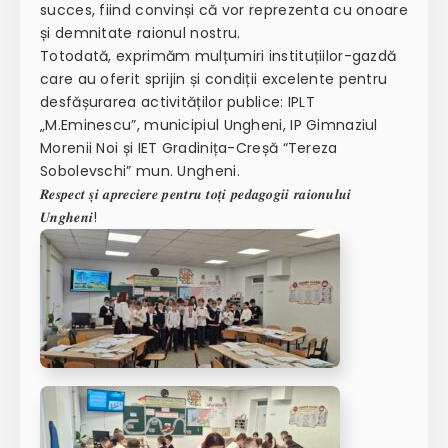
succes, fiind convinși că vor reprezenta cu onoare
și demnitate raionul nostru.
Totodată, exprimăm mulțumiri instituțiilor-gazdă
care au oferit sprijin și condiții excelente pentru
desfășurarea activităților publice: IPLT
„M.Eminescu”, municipiul Ungheni, IP Gimnaziul
Morenii Noi și IET Gradinița-Creșă “Tereza
Sobolevschi” mun. Ungheni.
𝑹𝒆𝒔𝒑𝒆𝒄𝒕 𝒔̦𝒊 𝒂𝒑𝒓𝒆𝒄𝒊𝒆𝒓𝒆 𝒑𝒆𝒏𝒕𝒓𝒖 𝒕𝒐𝒕̦𝒊 𝒑𝒆𝒅𝒂𝒈𝒐𝒈𝒊𝒊 𝒓𝒂𝒊𝒐𝒏𝒖𝒍𝒖𝒊
𝑼𝒏𝒈𝒉𝒆𝒏𝒊!