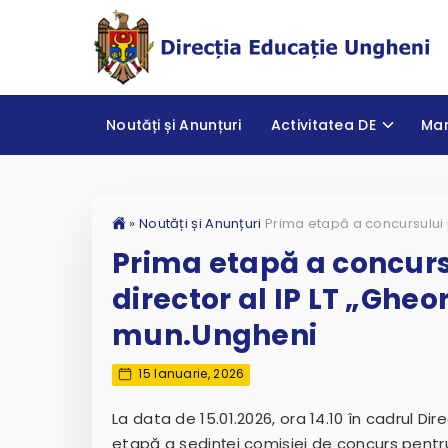
Noutăți și Anunțuri
Activitatea DE
Ma
»
Noutăți și Anunțuri
Prima etapă a concurs
director al IP LT „Ghe
mun.Ungheni
15 Ianuarie, 2026
La data de 15.01.2026, ora 14.10 în cadrul D
etapă a ședinței comisiei de concurs pentru