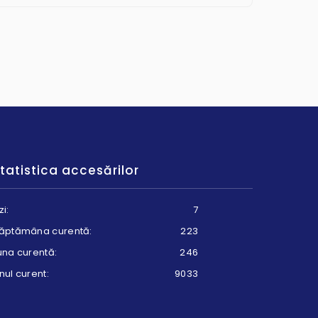
tatistica accesărilor
zi:
7
ăptămâna curentă:
223
una curentă:
246
nul curent:
9033