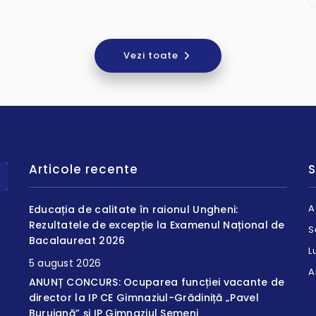
Vezi toate
Articole recente
S
A
Educația de calitate în raionul Ungheni:
Rezultatele de excepție la Examenul Național de
S
Bacalaureat 2026
L
5 august 2026
A
ANUNȚ CONCURS: Ocuparea funcției vacante de
director la IP CE Gimnaziul-Grădiniță „Pavel
Buruiană” și IP Gimnaziul Semeni