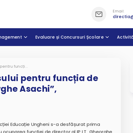
Email:
directia
nagement
Evaluare și Concursuri Școlare
Activit
Prima etapă a concursului pentru funcția de director al IP LT „Gheorghe Asachi”, mun.Ungheni
ului pentru funcția de
orghe Asachi”,
irecției Educație Ungheni s-a desfășurat prima
 ocuparea funcției de director al IP LT „Gheorghe