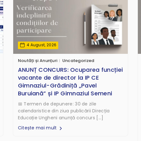
4 August, 2026
Noutăți și Anunțuri
Uncategorized
ANUNȚ CONCURS: Ocuparea funcției
vacante de director la IP CE
Gimnaziul-Grădiniță „Pavel
Buruiană” și IP Gimnaziul Semeni
📅 Termen de depunere: 30 de zile
calendaristice din ziua publicării Direcția
Educație Ungheni anunță concurs […]
Citește mai mult