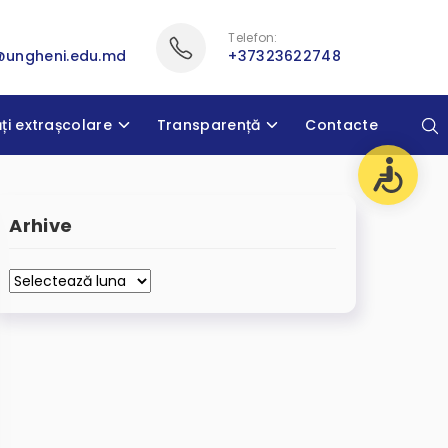
Telefon:
@ungheni.edu.md
+37323622748
ăți extrașcolare
Transparență
Contacte
Arhive
Arhive