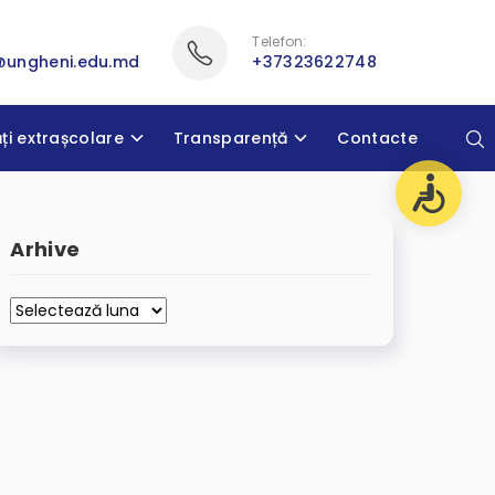
Telefon:
@ungheni.edu.md
+37323622748
ăți extrașcolare
Transparență
Contacte
Arhive
Arhive