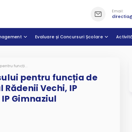
Email:
directia
nagement
Evaluare și Concursuri Școlare
Activit
Prima etapă a concursului pentru funcția de director al IP Gimnaziul Rădenii Vechi, IP Gimnaziul Frăsinești și IP Gimnaziul „D.Cantemir”
ului pentru funcția de
l Rădenii Vechi, IP
i IP Gimnaziul