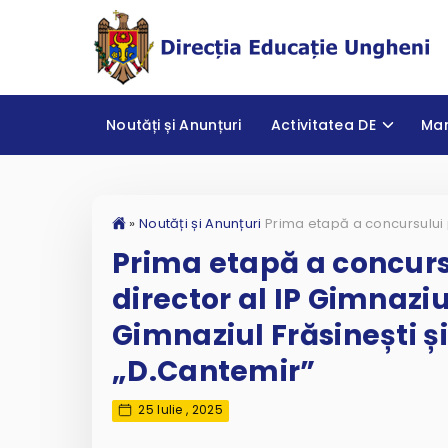
Noutăți și Anunțuri
Activitatea DE
Ma
»
Noutăți și Anunțuri
Prima etapă a concurs
director al IP Gimnaziu
Gimnaziul Frăsinești ș
„D.Cantemir”
25 Iulie , 2025