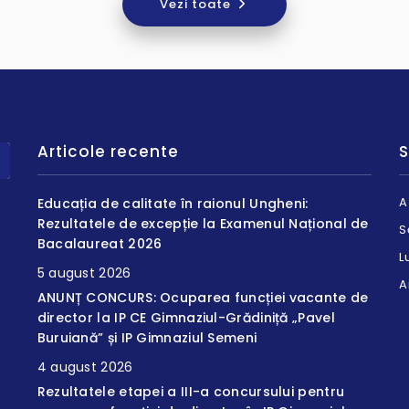
Vezi toate
Articole recente
S
A
Educația de calitate în raionul Ungheni:
Rezultatele de excepție la Examenul Național de
S
Bacalaureat 2026
L
5 august 2026
A
ANUNȚ CONCURS: Ocuparea funcției vacante de
director la IP CE Gimnaziul-Grădiniță „Pavel
Buruiană” și IP Gimnaziul Semeni
4 august 2026
Rezultatele etapei a III-a concursului pentru