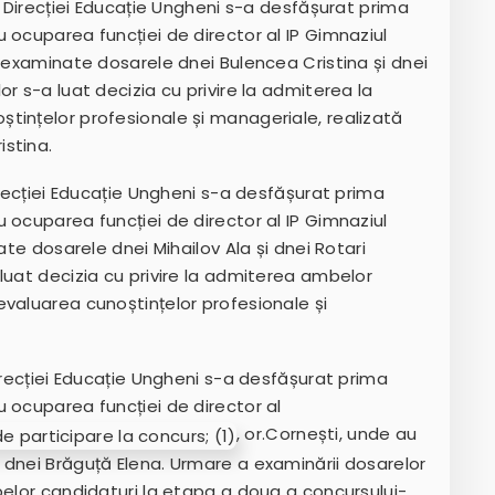
l Direcției Educație Ungheni s-a desfășurat prima
 ocuparea funcției de director al IP Gimnaziul
t examinate dosarele dnei Bulencea Cristina și dnei
r s-a luat decizia cu privire la admiterea la
tințelor profesionale și manageriale, realizată
stina.
irecției Educație Ungheni s-a desfășurat prima
 ocuparea funcției de director al IP Gimnaziul
ate dosarele dnei Mihailov Ala și dnei Rotari
luat decizia cu privire la admiterea ambelor
valuarea cunoștințelor profesionale și
irecției Educație Ungheni s-a desfășurat prima
 ocuparea funcției de director al
, or.Cornești, unde au
 dnei Brăguță Elena. Urmare a examinării dosarelor
belor candidaturi la etapa a doua a concursului-