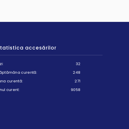
tatistica accesărilor
zi:
32
ăptămâna curentă:
248
una curentă:
271
nul curent:
9058