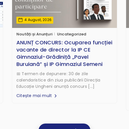
4 August, 2026
Noutăți și Anunțuri
Uncategorized
ANUNȚ CONCURS: Ocuparea funcției
vacante de director la IP CE
Gimnaziul-Grădiniță „Pavel
Buruiană” și IP Gimnaziul Semeni
📅 Termen de depunere: 30 de zile
calendaristice din ziua publicării Direcția
Educație Ungheni anunță concurs […]
Citește mai mult