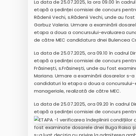
La data de 25.07.2025, la ora 09.00 în cadru
etapă a ședinței comisiei de concurs pentru
Rădenii Vechi, s.Rădenii Vechi, unde au fos
Garbuz Valeria. Urmare a examinării dosarelo
etapa a doua a concursului-evaluarea cunoș
de către MEC candidatura dnei Bulencea Cri
La data de 25.07.2025, ora 09.10 în cadrul D
etapă a ședinței comisiei de concurs pentru
Frăsinești, s.Frăsinești, unde au fost examin
Mariana. Urmare a examinării dosarelor s-a 
candidaturi la etapa a doua a concursului-e
manageriale, realizată de către MEC.
La data de 25.07.2025, ora 09.20 în cadrul D
etapă a ședinței comisiei de concurs pentru
fost examinate dosarele dnei Buga Raisa și
s-a luat decizia cu privire la admiterea am