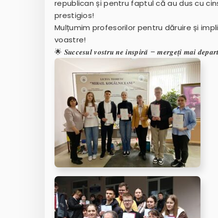
republican și pentru faptul că au dus cu ci
prestigios!
Mulțumim profesorilor pentru dăruire și impl
voastre!
🌟 𝑺𝒖𝒄𝒄𝒆𝒔𝒖𝒍 𝒗𝒐𝒔𝒕𝒓𝒖 𝒏𝒆 𝒊𝒏𝒔𝒑𝒊𝒓𝒂̆ – 𝒎𝒆𝒓𝒈𝒆𝒕̦𝒊 𝒎𝒂𝒊 𝒅𝒆𝒑𝒂𝒓𝒕𝒆