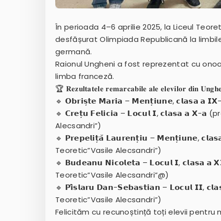
În perioada 4–6 aprilie 2025, la Liceul Teore
desfășurat Olimpiada Republicană la limbile 
germană.
Raionul Ungheni a fost reprezentat cu onoar
limba franceză.
🏆 𝐑𝐞𝐳𝐮𝐥𝐭𝐚𝐭𝐞𝐥𝐞 𝐫𝐞𝐦𝐚𝐫𝐜𝐚𝐛𝐢𝐥𝐞 𝐚𝐥𝐞 𝐞𝐥𝐞𝐯𝐢𝐥𝐨𝐫 𝐝𝐢𝐧 𝐔𝐧𝐠𝐡𝐞
🔹 𝗢𝗯𝗿𝗶𝘀̦𝘁𝗲 𝗠𝗮𝗿𝗶𝗮 – 𝗠𝗲𝗻𝘁̦𝗶𝘂𝗻𝗲, 𝗰𝗹𝗮
🔹 𝗖𝗿𝗲𝘁̦𝘂 𝗙𝗲𝗹𝗶𝗰𝗶𝗮 – 𝗟𝗼𝗰𝘂𝗹 𝗜, 𝗰𝗹𝗮𝘀𝗮
Alecsandri”)
🔹 𝗣𝗿𝗲𝗽𝗲𝗹𝗶𝘁̦𝗮̆ 𝗟𝗮𝘂𝗿𝗲𝗻𝘁̦𝗶𝘂 – 𝗠𝗲𝗻𝘁̦𝗶𝘂𝗻𝗲
Teoretic”Vasile Alecsandri”)
🔹 𝗕𝘂𝗱𝗲𝗮𝗻𝘂 𝗡𝗶𝗰𝗼𝗹𝗲𝘁𝗮 – 𝗟𝗼𝗰𝘂𝗹 𝗜, 𝗰𝗹𝗮𝘀𝗮
Teoretic”Vasile Alecsandri”@)
🔹 𝗣𝗶̂𝘀𝗹𝗮𝗿𝘂 𝗗𝗮𝗻-𝗦𝗲𝗯𝗮𝘀𝘁𝗶𝗮𝗻 – 𝗟𝗼𝗰𝘂𝗹 𝗜𝗜,
Teoretic”Vasile Alecsandri”)
Felicităm cu recunoștință toți elevii pentru