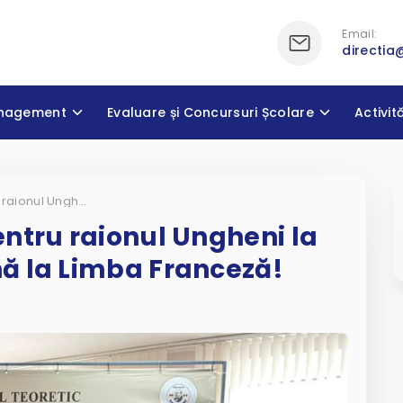
Email:
directia
nagement
Evaluare și Concursuri Școlare
Activit
Rezultate frumoase pentru raionul Ungheni la Olimpiada Republicană la Limba Franceză!
ntru raionul Ungheni la
ă la Limba Franceză!