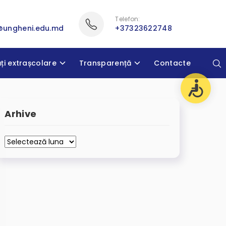
Telefon:
@ungheni.edu.md
+37323622748
ăți extrașcolare
Transparență
Contacte
Arhive
Arhive