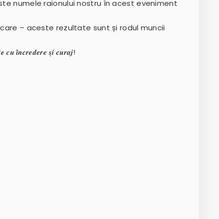
nste numele raionului nostru în acest eveniment
icare – aceste rezultate sunt și rodul muncii
 𝒄𝒖 𝒊̂𝒏𝒄𝒓𝒆𝒅𝒆𝒓𝒆 𝒔̦𝒊 𝒄𝒖𝒓𝒂𝒋!