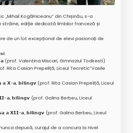
tic „Mihail Kogălniceanu” din Chișinău, s-a
străine, ediție dedicată limbilor franceză și
e de un lot excepțional de elevi pasionați de
𝐧𝐢:
𝘀𝗮 𝗮 𝗜𝗫-𝗮 (prof. Valentina Miscari, Gimnaziul Todiresti)
 𝗮 𝗫-𝗮 (prof. Rita Casian Prepeliță, Liceul Teoretic”Vasile
, 𝗰𝗹𝗮𝘀𝗮 𝗮 𝗫-𝗮, 𝗯𝗶𝗹𝗶𝗻𝗴𝘃 (prof. Rita Casian Prepeliță, Liceul
 𝗮 𝗫𝗜𝗜-𝗮, 𝗯𝗶𝗹𝗶𝗻𝗴𝘃 (prof. Galina Berbeu, Liceul
 𝗰𝗹𝗮𝘀𝗮 𝗮 𝗫𝗜𝗜-𝗮, 𝗯𝗶𝗹𝗶𝗻𝗴𝘃 (prof. Galina Berbeu, Liceul
 munca depusă, curajul de a concura la nivel