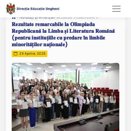
»
Noutăți și Anunțuri
𝐑𝐞𝐳𝐮𝐥𝐭𝐚𝐭𝐞 𝐫𝐞𝐦𝐚𝐫𝐜𝐚𝐛𝐢𝐥𝐞 𝐥𝐚 𝐎𝐥𝐢𝐦𝐩𝐢𝐚𝐝𝐚 𝐑𝐞𝐩𝐮𝐛𝐥𝐢𝐜𝐚𝐧𝐚̆ 𝐥𝐚 𝐋𝐢𝐦𝐛𝐚 𝐬̦𝐢 𝐋𝐢𝐭𝐞𝐫𝐚𝐭𝐮𝐫𝐚 𝐑𝐨𝐦𝐚̂𝐧𝐚̆ (𝐩𝐞𝐧𝐭𝐫𝐮 𝐢𝐧𝐬𝐭𝐢𝐭𝐮𝐭̦𝐢𝐢𝐥𝐞 𝐜𝐮 𝐩𝐫𝐞𝐝𝐚𝐫𝐞 𝐢̂𝐧 𝐥𝐢𝐦𝐛𝐢𝐥𝐞 𝐦𝐢𝐧𝐨𝐫𝐢𝐭𝐚̆𝐭̦𝐢𝐥𝐨𝐫 𝐧𝐚𝐭̦𝐢𝐨𝐧𝐚𝐥𝐞)
𝐑𝐞𝐳𝐮𝐥𝐭𝐚𝐭𝐞 𝐫𝐞𝐦𝐚𝐫𝐜𝐚𝐛𝐢𝐥𝐞 𝐥𝐚 𝐎𝐥𝐢𝐦𝐩𝐢𝐚𝐝𝐚
𝐑𝐞𝐩𝐮𝐛𝐥𝐢𝐜𝐚𝐧𝐚̆ 𝐥𝐚 𝐋𝐢𝐦𝐛𝐚 𝐬̦𝐢 𝐋𝐢𝐭𝐞𝐫𝐚𝐭𝐮𝐫𝐚 𝐑𝐨𝐦𝐚̂𝐧𝐚̆
(𝐩𝐞𝐧𝐭𝐫𝐮 𝐢𝐧𝐬𝐭𝐢𝐭𝐮𝐭̦𝐢𝐢𝐥𝐞 𝐜𝐮 𝐩𝐫𝐞𝐝𝐚𝐫𝐞 𝐢̂𝐧 𝐥𝐢𝐦𝐛𝐢𝐥𝐞
𝐦𝐢𝐧𝐨𝐫𝐢𝐭𝐚̆𝐭̦𝐢𝐥𝐨𝐫 𝐧𝐚𝐭̦𝐢𝐨𝐧𝐚𝐥𝐞)
29 Aprilie, 2025