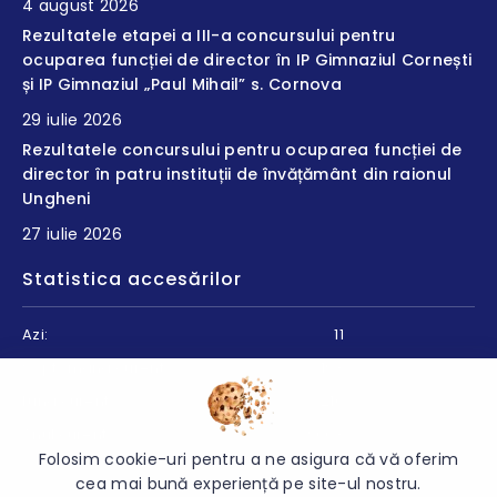
4 august 2026
Rezultatele etapei a III-a concursului pentru
ocuparea funcției de director în IP Gimnaziul Cornești
și IP Gimnaziul „Paul Mihail” s. Cornova
29 iulie 2026
Rezultatele concursului pentru ocuparea funcției de
director în patru instituții de învățământ din raionul
Ungheni
27 iulie 2026
Statistica accesărilor
Azi:
11
Săptămâna curentă:
193
Luna curentă:
216
Anul curent:
9003
Folosim cookie-uri pentru a ne asigura că vă oferim
cea mai bună experiență pe site-ul nostru.