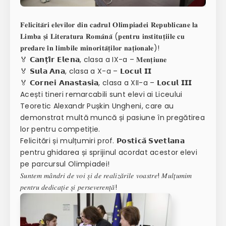
𝐅𝐞𝐥𝐢𝐜𝐢𝐭𝐚̆𝐫𝐢 𝐞𝐥𝐞𝐯𝐢𝐥𝐨𝐫 𝐝𝐢𝐧 𝐜𝐚𝐝𝐫𝐮𝐥 𝐎𝐥𝐢𝐦𝐩𝐢𝐚𝐝𝐞𝐢 𝐑𝐞𝐩𝐮𝐛𝐥𝐢𝐜𝐚𝐧𝐞 𝐥𝐚
𝐋𝐢𝐦𝐛𝐚 𝐬̦𝐢 𝐋𝐢𝐭𝐞𝐫𝐚𝐭𝐮𝐫𝐚 𝐑𝐨𝐦𝐚̂𝐧𝐚̆ (𝐩𝐞𝐧𝐭𝐫𝐮 𝐢𝐧𝐬𝐭𝐢𝐭𝐮𝐭̦𝐢𝐢𝐥𝐞 𝐜𝐮
𝐩𝐫𝐞𝐝𝐚𝐫𝐞 𝐢̂𝐧 𝐥𝐢𝐦𝐛𝐢𝐥𝐞 𝐦𝐢𝐧𝐨𝐫𝐢𝐭𝐚̆𝐭̦𝐢𝐥𝐨𝐫 𝐧𝐚𝐭̦𝐢𝐨𝐧𝐚𝐥𝐞)!
🏅 𝗖𝗮𝗻𝘁̦𝗶̂𝗿 𝗘𝗹𝗲𝗻𝗮, clasa a IX-a – 𝐌𝐞𝐧𝐭̦𝐢𝐮𝐧𝐞
🏅 𝗦𝘂𝗹𝗮 𝗔𝗻𝗮, clasa a X-a – 𝗟𝗼𝗰𝘂𝗹 𝗜𝗜
🏅 𝗖𝗼𝗿𝗻𝗲𝗶 𝗔𝗻𝗮𝘀𝘁𝗮𝘀𝗶𝗮, clasa a XII-a – 𝗟𝗼𝗰𝘂𝗹 𝗜𝗜𝗜
Acești tineri remarcabili sunt elevi ai Liceului
Teoretic Alexandr Pușkin Ungheni, care au
demonstrat multă muncă și pasiune în pregătirea
lor pentru competiție.
Felicitări și mulțumiri prof. 𝗣𝗼𝘀𝘁𝗶𝗰𝗮̆ 𝗦𝘃𝗲𝘁𝗹𝗮𝗻𝗮
pentru ghidarea și sprijinul acordat acestor elevi
pe parcursul Olimpiadei!
𝑆𝑢𝑛𝑡𝑒𝑚 𝑚𝑎̂𝑛𝑑𝑟𝑖 𝑑𝑒 𝑣𝑜𝑖 𝑠̦𝑖 𝑑𝑒 𝑟𝑒𝑎𝑙𝑖𝑧𝑎̆𝑟𝑖𝑙𝑒 𝑣𝑜𝑎𝑠𝑡𝑟𝑒! 𝑀𝑢𝑙𝑡̦𝑢𝑚𝑖𝑚
𝑝𝑒𝑛𝑡𝑟𝑢 𝑑𝑒𝑑𝑖𝑐𝑎𝑡̦𝑖𝑒 𝑠̦𝑖 𝑝𝑒𝑟𝑠𝑒𝑣𝑒𝑟𝑒𝑛𝑡̦𝑎̆!