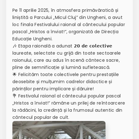
Pe 11 aprilie 2025, în atmosfera primăvăratică și
liniștită a Parcului „Micul Cluj” din Ungheni, a avut
loc finala Festivalului raional al cântecului popular
pascal „Hristos a înviat!”, organizată de Direcția
Educație Ungheni.
🎶 Etapa raională a adunat 𝟮𝟬 𝗱𝗲 𝗰𝗼𝗹𝗲𝗰𝘁𝗶𝘃𝗲
laureate, selectate cu grijă din toate sectoarele
raionului, care au adus în scenă cântece sacre,
pline de semnificație și lumină sufletească.
🌟 Felicităm toate colectivele pentru prestațiile
deosebite și mulțumim cadrelor didactice și
părinților pentru implicare și dăruire!
💐 Festivalul raional al cântecului popular pascal
„Hristos a înviat!” rămâne un prilej de reîntoarcere
la rădăcini, la credință și la frumosul autentic din
cântecul popular de cult.