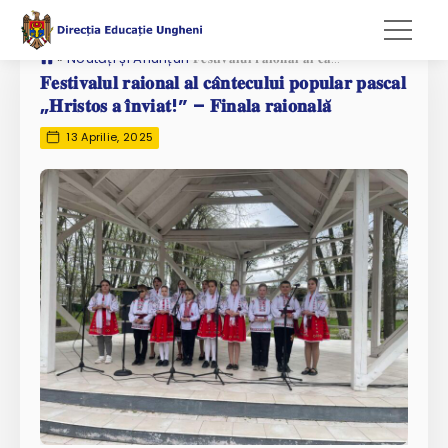
»
Noutăți și Anunțuri
𝐅𝐞𝐬𝐭𝐢𝐯𝐚𝐥𝐮𝐥 𝐫𝐚𝐢𝐨𝐧𝐚𝐥 𝐚𝐥 𝐜𝐚̂𝐧𝐭𝐞𝐜𝐮𝐥𝐮𝐢 𝐩𝐨𝐩𝐮𝐥𝐚𝐫 𝐩𝐚𝐬𝐜𝐚𝐥 „𝐇𝐫𝐢𝐬𝐭𝐨𝐬 𝐚 𝐢̂𝐧𝐯𝐢𝐚𝐭!” – 𝐅𝐢𝐧𝐚𝐥𝐚 𝐫𝐚𝐢𝐨𝐧𝐚𝐥𝐚̆
𝐅𝐞𝐬𝐭𝐢𝐯𝐚𝐥𝐮𝐥 𝐫𝐚𝐢𝐨𝐧𝐚𝐥 𝐚𝐥 𝐜𝐚̂𝐧𝐭𝐞𝐜𝐮𝐥𝐮𝐢 𝐩𝐨𝐩𝐮𝐥𝐚𝐫 𝐩𝐚𝐬𝐜𝐚𝐥
„𝐇𝐫𝐢𝐬𝐭𝐨𝐬 𝐚 𝐢̂𝐧𝐯𝐢𝐚𝐭!” – 𝐅𝐢𝐧𝐚𝐥𝐚 𝐫𝐚𝐢𝐨𝐧𝐚𝐥𝐚̆
13 Aprilie, 2025