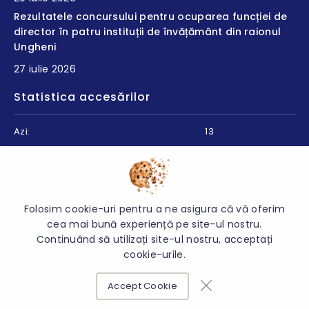
Rezultatele concursului pentru ocuparea funcției de
director în patru instituții de învățământ din raionul
Ungheni
27 iulie 2026
Statistica accesărilor
Azi:
13
Săptămâna curentă:
229
Luna curentă:
252
Anul curent:
9039
Folosim cookie-uri pentru a ne asigura că vă oferim
cea mai bună experiență pe site-ul nostru.
Continuând să utilizați site-ul nostru, acceptați
cookie-urile.
© 2026 Direcția Educație Ungheni - Toate drepturile rezervate.
Accept Cookie