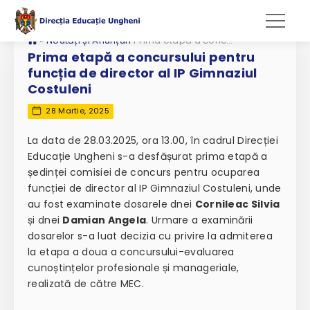
»
Noutăți și Anunțuri
Prima etapă a concursului pentru funcția de director al IP Gimnaziul Costuleni
Prima etapă a concursului pentru
funcția de director al IP Gimnaziul
Costuleni
28 Martie, 2025
La data de 28.03.2025, ora 13.00, în cadrul Direcției
Educație Ungheni s-a desfășurat prima etapă a
ședinței comisiei de concurs pentru ocuparea
funcției de director al IP Gimnaziul Costuleni, unde
au fost examinate dosarele dnei
Cornileac Silvia
și dnei
Damian Angela
. Urmare a examinării
dosarelor s-a luat decizia cu privire la admiterea
la etapa a doua a concursului-evaluarea
cunoștințelor profesionale și manageriale,
realizată de către MEC.