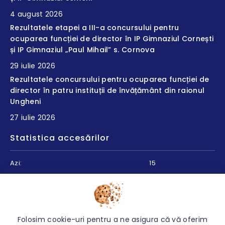
4 august 2026
Rezultatele etapei a III-a concursului pentru
ocuparea funcției de director în IP Gimnaziul Cornești
și IP Gimnaziul „Paul Mihail” s. Cornova
29 iulie 2026
Rezultatele concursului pentru ocuparea funcției de
director în patru instituții de învățământ din raionul
Ungheni
27 iulie 2026
Statistica accesărilor
Azi:
15
Săptămâna curentă:
267
Luna curentă:
290
Anul curent:
9077
Folosim cookie-uri pentru a ne asigura că vă oferim